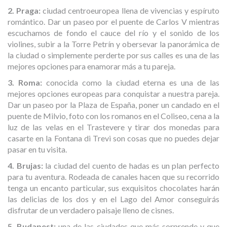
2. Praga:
ciudad centroeuropea llena de vivencias y espíruto
romántico. Dar un paseo por el puente de Carlos V mientras
escuchamos de fondo el cauce del río y el sonido de los
violines, subir a la Torre Petrín y obersevar la panorámica de
la ciudad o simplemente perderte por sus calles es una de las
mejores opciones para enamorar más a tu pareja.
3. Roma:
conocida como la ciudad eterna es una de las
mejores opciones europeas para conquistar a nuestra pareja.
Dar un paseo por la Plaza de España, poner un candado en el
puente de Milvio, foto con los romanos en el Coliseo, cena a la
luz de las velas en el Trastevere y tirar dos monedas para
casarte en la Fontana di Trevi son cosas que no puedes dejar
pasar en tu visita.
4. Brujas:
la ciudad del cuento de hadas es un plan perfecto
para tu aventura. Rodeada de canales hacen que su recorrido
tenga un encanto particular, sus exquisitos chocolates harán
las delicias de los dos y en el Lago del Amor conseguirás
disfrutar de un verdadero paisaje lleno de cisnes.
5. Budapest:
una de las ciudades que más sorprende y que