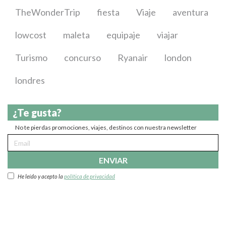
TheWonderTrip
fiesta
Viaje
aventura
lowcost
maleta
equipaje
viajar
Turismo
concurso
Ryanair
london
londres
¿Te gusta?
No te pierdas promociones, viajes, destinos con nuestra newsletter
ENVIAR
He leído y acepto la
política de privacidad