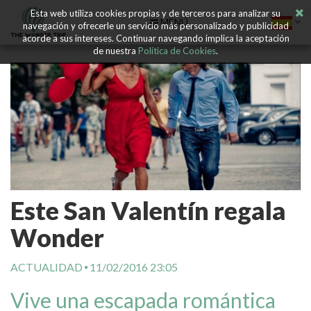
Esta web utiliza cookies propias y de terceros para analizar su
MENÚ
navegación y ofrecerle un servicio más personalizado y publicidad
acorde a sus intereses. Continuar navegando implica la aceptación
de nuestra
Política de Cookies
.
Este San Valentín regala
Wonder
ACTUALIDAD
11/02/2016 23:05
Vive una escapada romántica