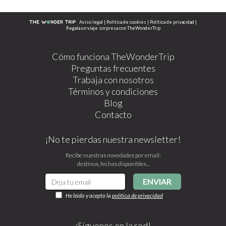
Aviso legal
|
Política de cookies
|
Política de privacidad
|
Regala un viaje sorpresa con TheWonderTrip
Cómo funciona TheWonderTrip
Preguntas frecuentes
Trabaja con nosotros
Términos y condiciones
Blog
Contacto
¡No te pierdas nuestra newsletter!
Recibe nuestras novedades por email:
destinos, fechas disponibles...
ENVIAR
He leído y acepto la
política de privacidad
¡Síguenos en la red!