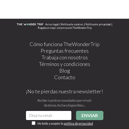
Aviso legal
|
Política de cookies
|
Política de privacidad
|
Regala un viaje sorpresa con TheWonderTrip
Cómo funciona TheWonderTrip
Preguntas frecuentes
Trabaja con nosotros
Términos y condiciones
Blog
Contacto
¡No te pierdas nuestra newsletter!
Recibe nuestras novedades por email:
destinos, fechas disponibles...
ENVIAR
He leído y acepto la
política de privacidad