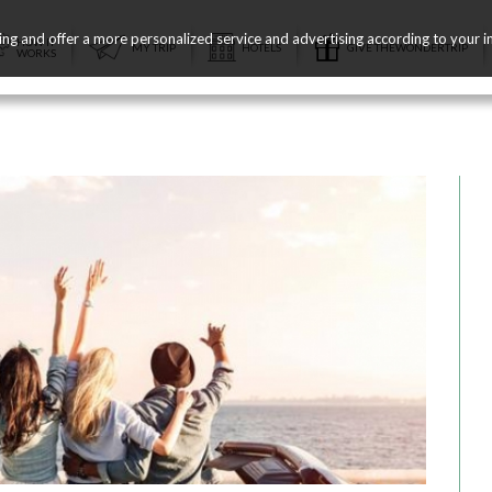
ing and offer a more personalized service and advertising according to your i
HOW IT
MY TRIP
HOTELS
GIVE THEWONDERTRIP
WORKS