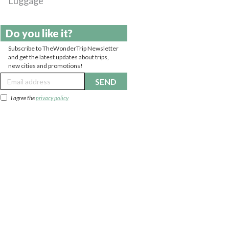
Luggage
Do you like it?
Subscribe to TheWonderTrip Newsletter
and get the latest updates about trips,
new cities and promotions!
SEND
I agree the
privacy policy