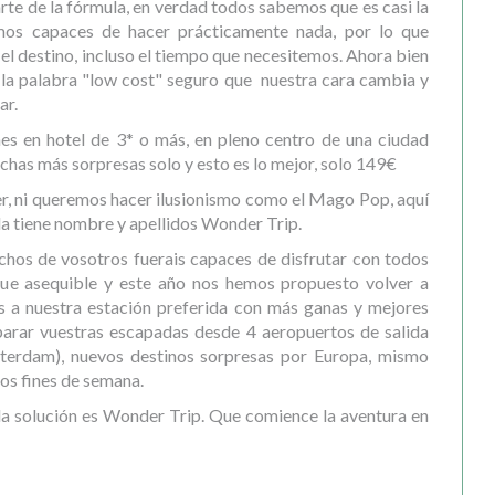
arte de la fórmula, en verdad todos sabemos que es casi la
mos capaces de hacer prácticamente nada, por lo que
l el destino, incluso el tiempo que necesitemos. Ahora bien
r la palabra "low cost" seguro que nuestra cara cambia y
ar.
hes en hotel de 3* o más, en pleno centro de una ciudad
has más sorpresas solo y esto es lo mejor, solo 149€
r, ni queremos hacer ilusionismo como el Mago Pop, aquí
la tiene nombre y apellidos Wonder Trip.
hos de vosotros fuerais capaces de disfrutar con todos
ue asequible y este año nos hemos propuesto volver a
s a nuestra estación preferida con más ganas y mejores
parar vuestras escapadas desde 4 aeropuertos de salida
terdam), nuevos destinos sorpresas por Europa, mismo
os fines de semana.
, la solución es Wonder Trip. Que comience la aventura en