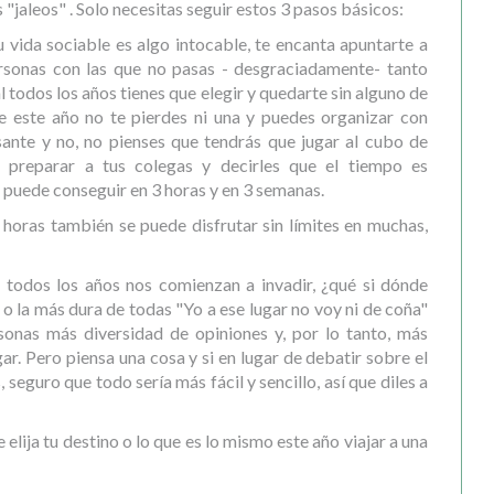
"jaleos" . Solo necesitas seguir estos 3 pasos básicos:
u vida sociable es algo intocable, te encanta apuntarte a
ersonas con las que no pasas - desgraciadamente- tanto
l todos los años tienes que elegir y quedarte sin alguno de
ue este año no te pierdes ni una y puedes organizar con
sante y no, no pienses que tendrás que jugar al cubo de
 preparar a tus colegas y decirles que el tiempo es
 puede conseguir en 3 horas y en 3 semanas.
 horas también se puede disfrutar sin límites en muchas,
e todos los años nos comienzan a invadir, ¿qué si dónde
? o la más dura de todas "Yo a ese lugar no voy ni de coña"
sonas más diversidad de opiniones y, por lo tanto, más
ar. Pero piensa una cosa y si en lugar de debatir sobre el
, seguro que todo sería más fácil y sencillo, así que diles a
 elija tu destino o lo que es lo mismo este año viajar a una