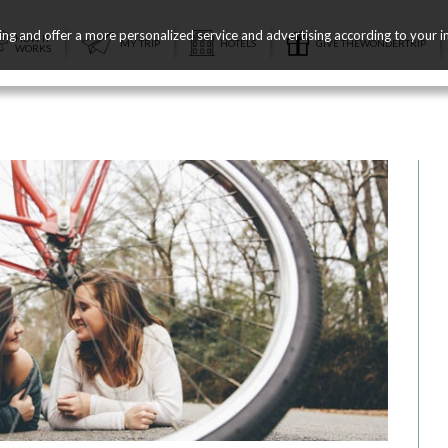
ing and offer a more personalized service and advertising according to your i
HOW IT
MY TRIP
HOTELS
GIVE THEWONDERTRIP
WORKS