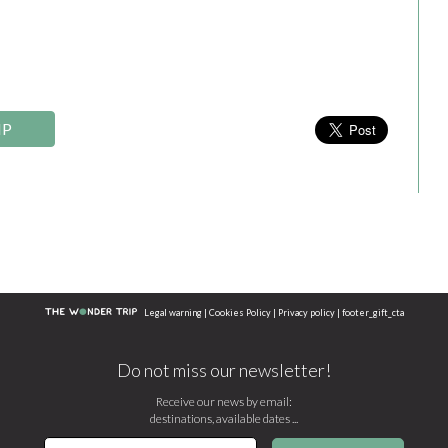
IP
Legal warning
|
Cookies Policy
|
Privacy policy
|
footer_gift_cta
Do not miss our newsletter!
Receive our news by email:
destinations, available dates ...