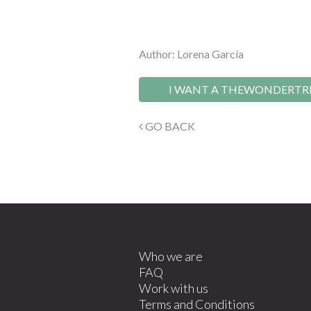
Author: Lorena García
I WANT A THEWONDERTR
GO BACK
Who we are
FAQ
Work with us
Terms and Conditions