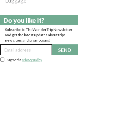
Luggage
Do you like it?
Subscribe to TheWonderTrip Newsletter
and get the latest updates about trips,
new cities and promotions!
SEND
I agree the
privacy policy