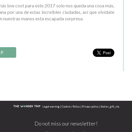
ás low cost para este 2017 solo nos queda una cosa más,
na por una de estas increíbles ciudades, así que olvídate
en nuestras manos esta escapada sorpresa.
IP
Legal warning
|
Cookies Policy
|
Privacy policy
|
footer_gift_cta
Do not miss our newsletter!