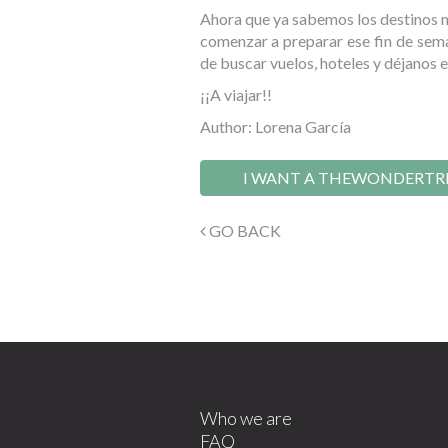
Ahora que ya sabemos los destinos m
comenzar a preparar ese fin de sema
de buscar vuelos, hoteles y déjanos 
¡¡A viajar!!
Author: Lorena García
I WANT A THEWONDERTR
GO BACK
Who we are
FAQ