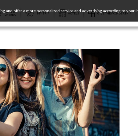
ing and offer a more personalized service and advertising according to your i
HOW IT
MY TRIP
HOTELS
GIVE THEWONDERTRIP
WORKS