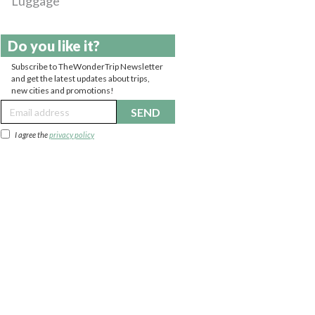
Luggage
Do you like it?
Subscribe to TheWonderTrip Newsletter
and get the latest updates about trips,
new cities and promotions!
SEND
I agree the
privacy policy