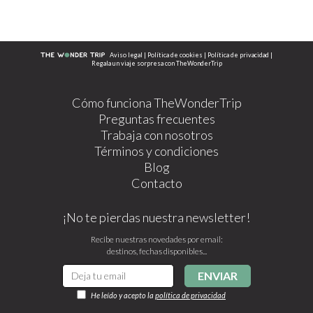
Aviso legal
|
Política de cookies
|
Política de privacidad
|
Regala un viaje sorpresa con TheWonderTrip
Cómo funciona TheWonderTrip
Preguntas frecuentes
Trabaja con nosotros
Términos y condiciones
Blog
Contacto
¡No te pierdas nuestra newsletter!
Recibe nuestras novedades por email:
destinos, fechas disponibles...
ENVIAR
He leído y acepto la
política de privacidad