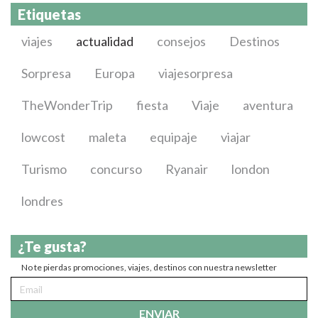
Etiquetas
viajes
actualidad
consejos
Destinos
Sorpresa
Europa
viajesorpresa
TheWonderTrip
fiesta
Viaje
aventura
lowcost
maleta
equipaje
viajar
Turismo
concurso
Ryanair
london
londres
¿Te gusta?
No te pierdas promociones, viajes, destinos con nuestra newsletter
ENVIAR