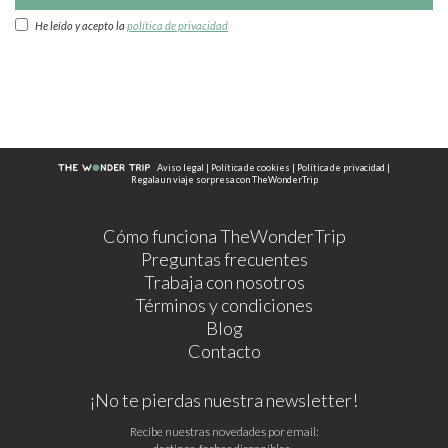
He leído y acepto la
política de privacidad
Aviso legal
|
Política de cookies
|
Política de privacidad
|
Regala un viaje sorpresa con TheWonderTrip
Cómo funciona TheWonderTrip
Preguntas frecuentes
Trabaja con nosotros
Términos y condiciones
Blog
Contacto
¡No te pierdas nuestra newsletter!
Recibe nuestras novedades por email: