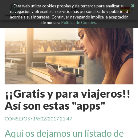
Esta web utiliza cookies propias y de terceros para analizar su
MENÚ
navegación y ofrecerle un servicio más personalizado y publicidad
acorde a sus intereses. Continuar navegando implica la aceptación
de nuestra
Política de Cookies
.
¡¡Gratis y para viajeros!!
Así son estas "apps"
CONSEJOS
19/02/2017 21:47
Aquí os dejamos un listado de