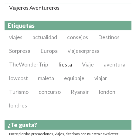
Viajeros Aventureros
Etiquetas
viajes
actualidad
consejos
Destinos
Sorpresa
Europa
viajesorpresa
TheWonderTrip
fiesta
Viaje
aventura
lowcost
maleta
equipaje
viajar
Turismo
concurso
Ryanair
london
londres
¿Te gusta?
No te pierdas promociones, viajes, destinos con nuestra newsletter