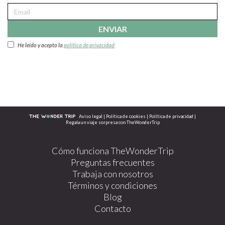
ENVIAR
He leído y acepto la
política de privacidad
Aviso legal
|
Política de cookies
|
Política de privacidad
|
Regala un viaje sorpresa con TheWonderTrip
Cómo funciona TheWonderTrip
Preguntas frecuentes
Trabaja con nosotros
Términos y condiciones
Blog
Contacto