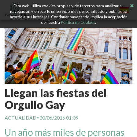
Esta web utiliza cookies propias y de terceros para analizar su
MENÚ
navegación y ofrecerle un servicio más personalizado y publicidad
acorde a sus intereses. Continuar navegando implica la aceptación
de nuestra
Política de Cookies
.
Llegan las fiestas del
Orgullo Gay
ACTUALIDAD
30/06/2016 01:09
Un año más miles de personas