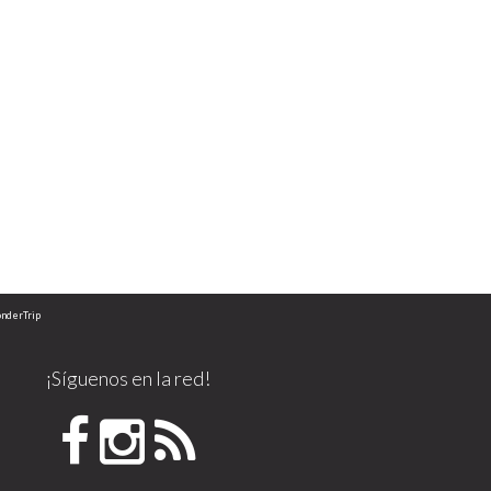
onderTrip
¡Síguenos en la red!