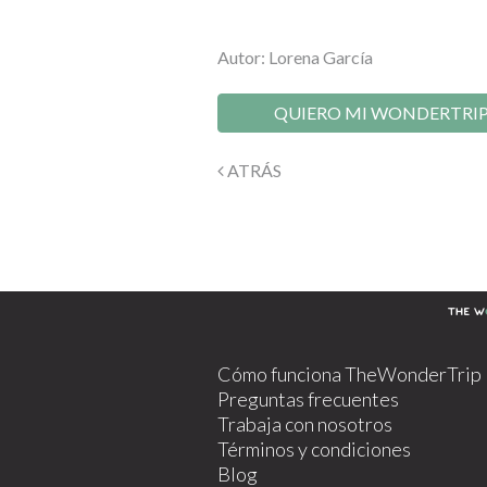
Autor: Lorena García
QUIERO MI WONDERTRI
ATRÁS
Cómo funciona TheWonderTrip
Preguntas frecuentes
Trabaja con nosotros
Términos y condiciones
Blog