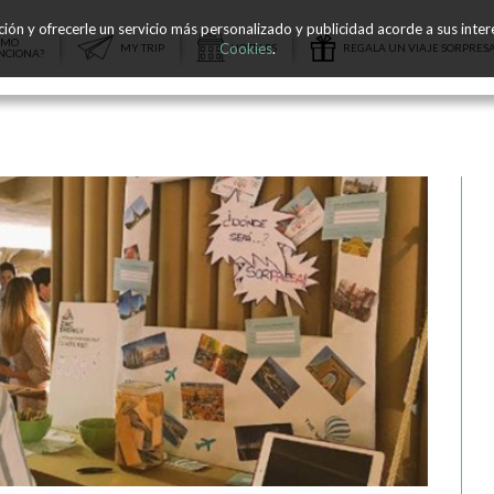
ación y ofrecerle un servicio más personalizado y publicidad acorde a sus int
ÓMO
Cookies
.
MY TRIP
HOTELES
REGALA UN VIAJE SORPRES
NCIONA?