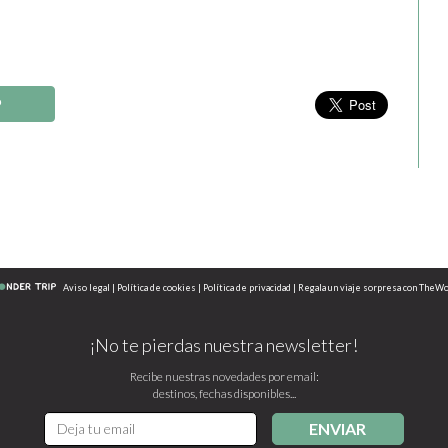
P
Aviso legal
|
Política de cookies
|
Política de privacidad
|
Regala un viaje sorpresa con TheW
¡No te pierdas nuestra newsletter!
Recibe nuestras novedades por email:
destinos, fechas disponibles...
ENVIAR