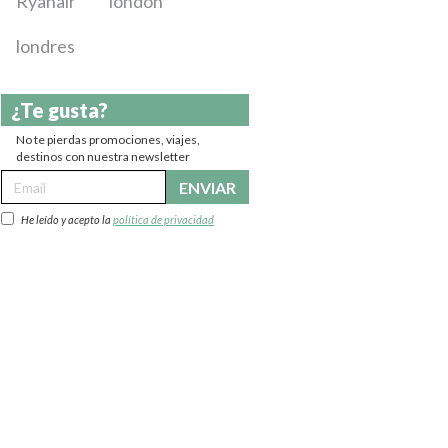
Ryanair
london
londres
¿Te gusta?
No te pierdas promociones, viajes,
destinos con nuestra newsletter
ENVIAR
He leído y acepto la
política de privacidad