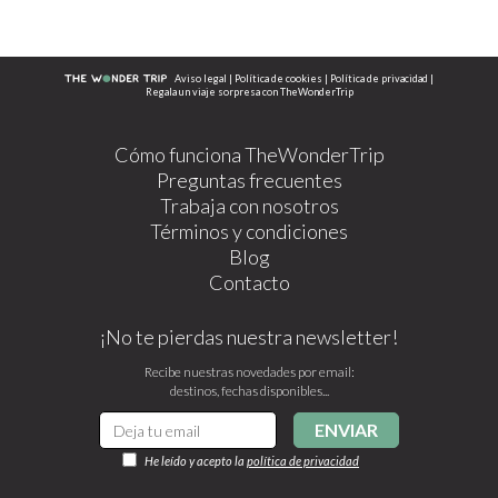
Aviso legal
|
Política de cookies
|
Política de privacidad
|
Regala un viaje sorpresa con TheWonderTrip
Cómo funciona TheWonderTrip
Preguntas frecuentes
Trabaja con nosotros
Términos y condiciones
Blog
Contacto
¡No te pierdas nuestra newsletter!
Recibe nuestras novedades por email:
destinos, fechas disponibles...
ENVIAR
He leído y acepto la
política de privacidad