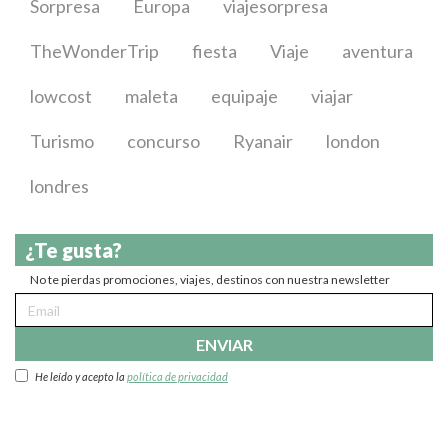
Sorpresa
Europa
viajesorpresa
TheWonderTrip
fiesta
Viaje
aventura
lowcost
maleta
equipaje
viajar
Turismo
concurso
Ryanair
london
londres
¿Te gusta?
No te pierdas promociones, viajes, destinos con nuestra newsletter
ENVIAR
He leído y acepto la
política de privacidad