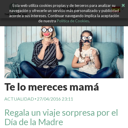
Esta web utiliza cookies propias y de terceros para analizar su
MENÚ
navegación y ofrecerle un servicio más personalizado y publicidad
acorde a sus intereses. Continuar navegando implica la aceptación
de nuestra
Política de Cookies
.
Te lo mereces mamá
ACTUALIDAD
27/04/2016 23:11
Regala un viaje sorpresa por el
Día de la Madre