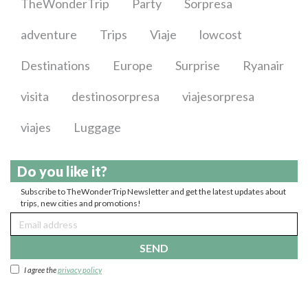
TheWonderTrip
Party
Sorpresa
adventure
Trips
Viaje
lowcost
Destinations
Europe
Surprise
Ryanair
visita
destinosorpresa
viajesorpresa
viajes
Luggage
Do you like it?
Subscribe to TheWonderTrip Newsletter and get the latest updates about
trips, new cities and promotions!
SEND
I agree the
privacy policy