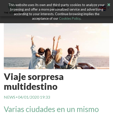
This website uses its own and third-party cookies to analyze your
MENU
browsing and offer a more personalized service and advertising
according to your interests. Continue browsing implies the
acceptance of our
Cookies Policy
.
Viaje sorpresa
multidestino
NEWS
04/01/2020 19:33
Varias ciudades en un mismo