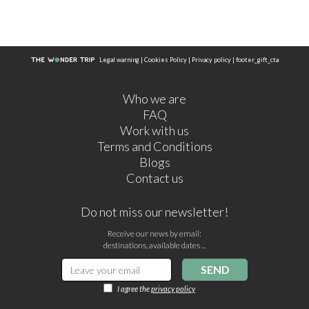
Legal warning
|
Cookies Policy
|
Privacy policy
|
footer_gift_cta
Who we are
FAQ
Work with us
Terms and Conditions
Blogs
Contact us
Do not miss our newsletter!
Receive our news by email:
destinations, available dates ...
SEND
I agree the
privacy policy