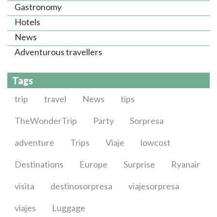
Gastronomy
Hotels
News
Adventurous travellers
Tags
trip
travel
News
tips
TheWonderTrip
Party
Sorpresa
adventure
Trips
Viaje
lowcost
Destinations
Europe
Surprise
Ryanair
visita
destinosorpresa
viajesorpresa
viajes
Luggage