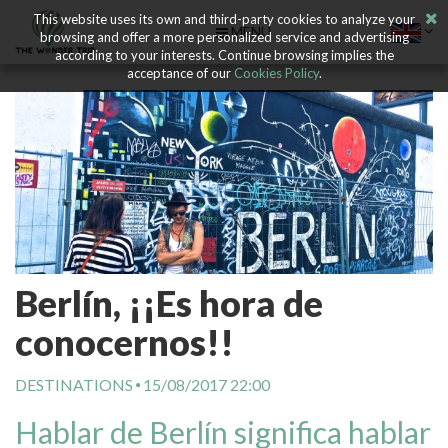
This website uses its own and third-party cookies to analyze your
MENU
browsing and offer a more personalized service and advertising
according to your interests. Continue browsing implies the
acceptance of our
Cookies Policy
.
Berlín, ¡¡Es hora de
conocernos!!
DESTINATIONS
15/08/2017 22:00
Hablar de Berlín significa hablar