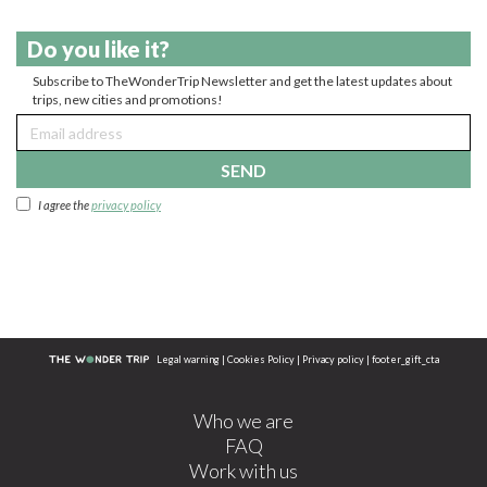
Do you like it?
Subscribe to TheWonderTrip Newsletter and get the latest updates about
trips, new cities and promotions!
SEND
I agree the
privacy policy
Legal warning
|
Cookies Policy
|
Privacy policy
|
footer_gift_cta
Who we are
FAQ
Work with us